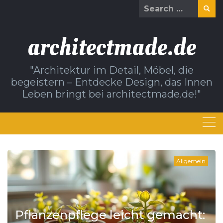
Skip
Search
to
for:
content
architectmade.de
"Architektur im Detail, Möbel, die
begeistern – Entdecke Design, das Innen
Leben bringt bei architectmade.de!"
Allgemein
Pflanzenpflege leicht gemacht: