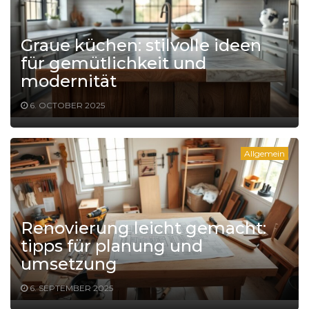
Graue küchen: stilvolle ideen
für gemütlichkeit und
modernität
6. OCTOBER 2025
Allgemein
Renovierung leicht gemacht:
tipps für planung und
umsetzung
6. SEPTEMBER 2025