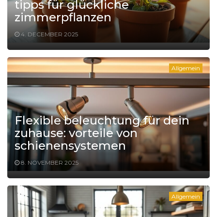
tipps für glückliche
zimmerpflanzen
4. DECEMBER 2025
Allgemein
Flexible beleuchtung für dein
zuhause: vorteile von
schienensystemen
8. NOVEMBER 2025
Allgemein