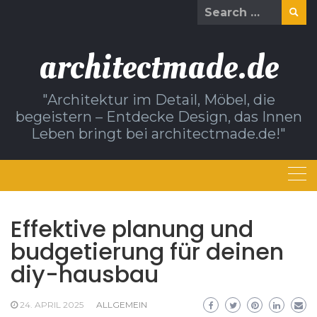
Skip
Search
to
for:
content
architectmade.de
"Architektur im Detail, Möbel, die
begeistern – Entdecke Design, das Innen
Leben bringt bei architectmade.de!"
Effektive planung und
budgetierung für deinen
diy-hausbau
24. APRIL 2025
ALLGEMEIN